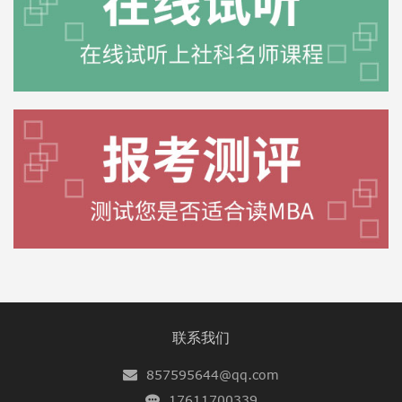
联系我们
857595644@qq.com
17611700339