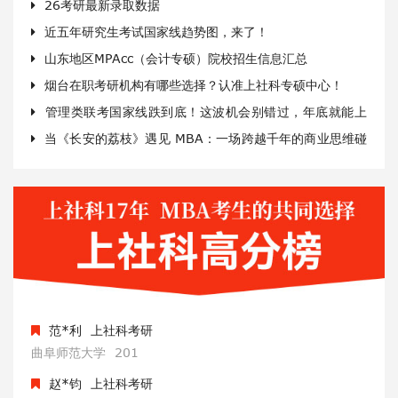
26考研最新录取数据
范*利
上社科考研
近五年研究生考试国家线趋势图，来了！
曲阜师范大学
201
山东地区MPAcc（会计专硕）院校招生信息汇总
赵*钧
上社科考研
烟台在职考研机构有哪些选择？认准上社科专硕中心！
哈尔滨工程大学
201
管理类联考国家线跌到底！这波机会别错过，年底就能上
翟*蕊
上社科考研
当《长安的荔枝》遇见 MBA：一场跨越千年的商业思维碰
清华大学
205
岸
撞
徐*
上社科考研
山东大学
206
谭*波
上社科考研
哈尔滨工程大学
200
范*利
上社科考研
曲阜师范大学
201
赵*钧
上社科考研
哈尔滨工程大学
201
翟*蕊
上社科考研